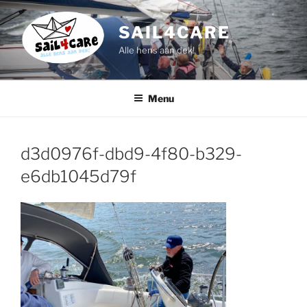
Ga
naar
SAIL4CARE
de
Alle hens aan dek!
inhoud
Menu
d3d0976f-dbd9-4f80-b329-
e6db1045d79f