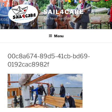
Ga
naar
SAIL4CARE
de
Alle hens aan dek!
inhoud
Menu
00c8a674-89d5-41cb-bd69-
0192cac8982f